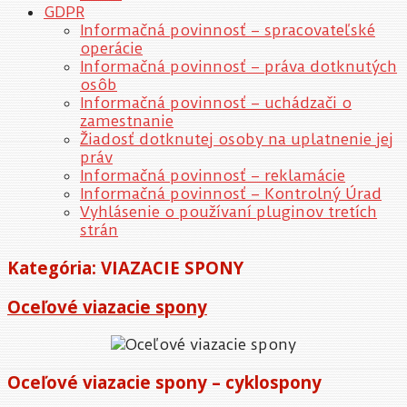
GDPR
Informačná povinnosť – spracovateľské
operácie
Informačná povinnosť – práva dotknutých
osôb
Informačná povinnosť – uchádzači o
zamestnanie
Žiadosť dotknutej osoby na uplatnenie jej
práv
Informačná povinnosť – reklamácie
Informačná povinnosť – Kontrolný Úrad
Vyhlásenie o používaní pluginov tretích
strán
Kategória:
VIAZACIE SPONY
Oceľové viazacie spony
Oceľové viazacie spony – cyklospony