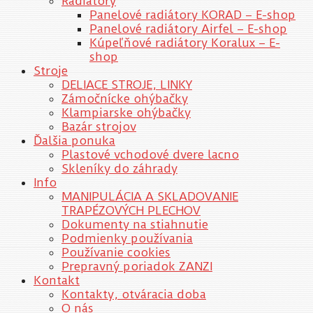
Radiátory
Panelové radiátory KORAD – E-shop
Panelové radiátory Airfel – E-shop
Kúpeľňové radiátory Koralux – E-
shop
Stroje
DELIACE STROJE, LINKY
Zámočnícke ohýbačky
Klampiarske ohýbačky
Bazár strojov
Ďalšia ponuka
Plastové vchodové dvere lacno
Skleníky do záhrady
Info
MANIPULÁCIA A SKLADOVANIE
TRAPÉZOVÝCH PLECHOV
Dokumenty na stiahnutie
Podmienky používania
Používanie cookies
Prepravný poriadok ZANZI
Kontakt
Kontakty, otváracia doba
O nás