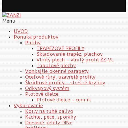
Menu
ÚVOD
Ponuka produktov
Plechy
TRAPÉZOVÉ PROFILY
Skladovanie trapéz. plechov
Vlnitý plech – vlnitý profil ZZ-VL
Tabuľové plechy
Vonkajšie okenné parapety
Oceľové rúry, uzavreté profily
Škridlové profily – strešné krytiny
Odkvapový systém
Plotové dielce
Plotové dielce – cenník
Vykurovanie
Kotly na tuhé palivo
Kachle, pece, sporáky
Drevené pelety DIN+