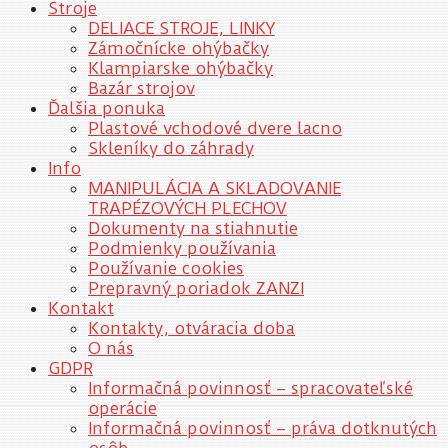
Stroje
DELIACE STROJE, LINKY
Zámočnícke ohýbačky
Klampiarske ohýbačky
Bazár strojov
Ďalšia ponuka
Plastové vchodové dvere lacno
Skleníky do záhrady
Info
MANIPULÁCIA A SKLADOVANIE
TRAPÉZOVÝCH PLECHOV
Dokumenty na stiahnutie
Podmienky používania
Používanie cookies
Prepravný poriadok ZANZI
Kontakt
Kontakty, otváracia doba
O nás
GDPR
Informačná povinnosť – spracovateľské
operácie
Informačná povinnosť – práva dotknutých