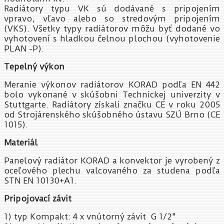
Radiátory typu VK sú dodávané s pripojením
vpravo, vľavo alebo so stredovým pripojením
(VKS). Všetky typy radiátorov môžu byť dodané vo
vyhotovení s hladkou čelnou plochou (vyhotovenie
PLAN -P).
Tepelný výkon
Meranie výkonov radiátorov KORAD podľa EN 442
bolo vykonané v skúšobni Technickej univerzity v
Stuttgarte. Radiátory získali značku CE v roku 2005
od Strojárenského skúšobného ústavu SZÚ Brno (CE
1015).
Materiál
Panelový radiátor KORAD a konvektor je vyrobený z
oceľového plechu valcovaného za studena podľa
STN EN 10130+A1.
Pripojovací závit
1) typ Kompakt: 4 x vnútorný závit G 1/2"