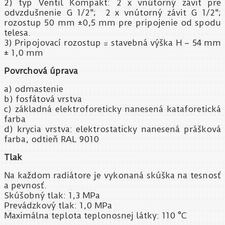
2) typ Ventil Kompakt: 2 x vnútorný závit pre
odvzdušnenie G 1/2"; 2 x vnútorný závit G 1/2";
rozostup 50 mm ±0,5 mm pre pripojenie od spodu
telesa.
3) Pripojovací rozostup = stavebná výška H – 54 mm
± 1,0 mm
Povrchová úprava
a) odmastenie
b) fosfátová vrstva
c) základná elektroforeticky nanesená kataforetická
farba
d) krycia vrstva: elektrostaticky nanesená prášková
farba, odtieň RAL 9010
Tlak
Na každom radiátore je vykonaná skúška na tesnosť
a pevnosť.
Skúšobný tlak: 1,3 MPa
Prevádzkový tlak: 1,0 MPa
Maximálna teplota teplonosnej látky: 110 °C