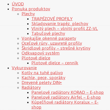
ÚVOD
Ponuka produktov
Plechy
TRAPÉZOVÉ PROFILY
Skladovanie trapéz. plechov
Vlnitý plech – vlnitý profil ZZ-VL
Tabuľové plechy
Vonkajšie okenné parapety
Oceľové rúry, uzavreté profily
Škridlové profily – strešné krytiny
Odkvapový systém
Plotové dielce
Plotové dielce – cenník
Vykurovanie
Kotly na tuhé palivo
Kachle, pece, sporáky
Drevené pelety DIN+
Radiátory
Panelové radiátory KORAD – E-shop
Panelové radiátory Airfel – E-shop
Kúpeľňové radiátory Koralux – E-
shop