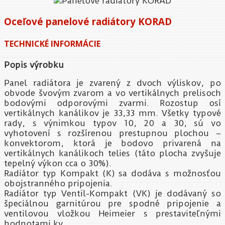
Oceľové panelové radiátory KORAD
TECHNICKÉ INFORMÁCIE
Popis výrobku
Panel radiátora je zvarený z dvoch výliskov, po
obvode švovým zvarom a vo vertikálnych prelisoch
bodovými odporovými zvarmi. Rozostup osí
vertikálnych kanálikov je 33,33 mm. Všetky typové
rady, s výnimkou typov 10, 20 a 30, sú vo
vyhotovení s rozšírenou prestupnou plochou –
konvektorom, ktorá je bodovo privarená na
vertikálnych kanálikoch telies (táto plocha zvyšuje
tepelný výkon cca o 30%).
Radiátor typ Kompakt (K) sa dodáva s možnosťou
obojstranného pripojenia.
Radiátor typ Ventil-Kompakt (VK) je dodávaný so
špeciálnou garnitúrou pre spodné pripojenie a
ventilovou vložkou Heimeier s prestaviteľnými
hodnotami kv.