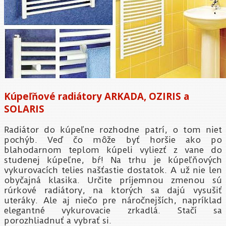
Kúpeľňové radiátory ARKADA, OZIRIS a
SOLARIS
Radiátor do kúpeľne rozhodne patrí, o tom niet
pochýb. Veď čo môže byť horšie ako po
blahodarnom teplom kúpeli vyliezť z vane do
studenej kúpeľne, bŕ! Na trhu je kúpeľňových
vykurovacích telies našťastie dostatok. A už nie len
obyčajná klasika. Určite príjemnou zmenou sú
rúrkové radiátory, na ktorých sa dajú vysušiť
uteráky. Ale aj niečo pre náročnejších, napríklad
elegantné vykurovacie zrkadlá. Stačí sa
porozhliadnuť a vybrať si.