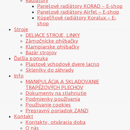
Radiátory
Panelové radiátory KORAD – E-shop
Panelové radiátory Airfel – E-shop
Kúpeľňové radiátory Koralux – E-
shop
Stroje
DELIACE STROJE, LINKY
Zámočnícke ohýbačky
Klampiarske ohýbačky
Bazár strojov
Ďalšia ponuka
Plastové vchodové dvere lacno
Skleníky do záhrady
Info
MANIPULÁCIA A SKLADOVANIE
TRAPÉZOVÝCH PLECHOV
Dokumenty na stiahnutie
Podmienky používania
Používanie cookies
Prepravný poriadok ZANZI
Kontakt
Kontakty, otváracia doba
O nás