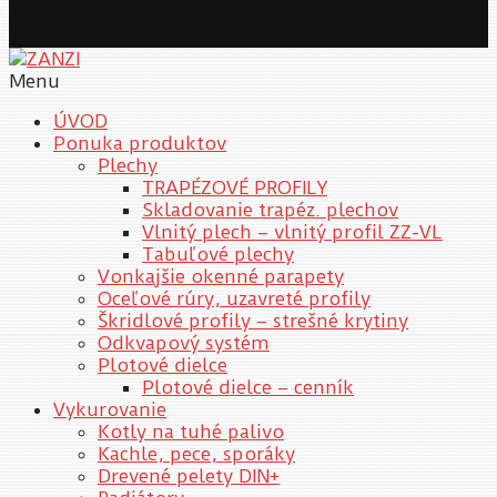
Menu
ÚVOD
Ponuka produktov
Plechy
TRAPÉZOVÉ PROFILY
Skladovanie trapéz. plechov
Vlnitý plech – vlnitý profil ZZ-VL
Tabuľové plechy
Vonkajšie okenné parapety
Oceľové rúry, uzavreté profily
Škridlové profily – strešné krytiny
Odkvapový systém
Plotové dielce
Plotové dielce – cenník
Vykurovanie
Kotly na tuhé palivo
Kachle, pece, sporáky
Drevené pelety DIN+