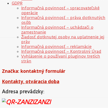
GDPR
Informačná povinnosť – spracovateľské
operácie
Informačná povinnosť – práva dotknutých
osôb
Informačná povinnosť – uchádzači o
zamestnanie
Žiadosť dotknutej osoby na uplatnenie jej
práv
Informačná povinnosť – reklamácie
Informačná povinnosť – Kontrolný Úrad
Vyhlásenie o používaní pluginov tretích
strán
Značka:
kontaktný formulár
Kontakty, otváracia doba
Adresa prevádzky
:
ZANZI