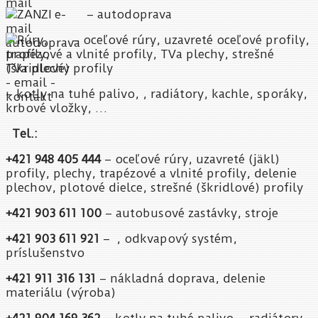
– autodoprava
– oceľové rúry, uzavreté oceľové profily,
trapézové a vlnité profily, TVa plechy, strešné
(škridlové) profily
– kotly na tuhé palivo, , radiátory, kachle, sporáky,
krbové vložky, …
Tel.:
+421 948 405 444
– oceľové rúry, uzavreté (jäkl)
profily, plechy, trapézové a vlnité profily, delenie
plechov, plotové dielce, strešné (škridlové) profily
+421 903 611 100
– autobusové zastávky, stroje
+421 903 611 921
– , odkvapový systém,
príslušenstvo
+421 911 316 131
– nákladná doprava, delenie
materiálu (výroba)
+421 904 169 362
– kotly na tuhé palivo, , radiátory,