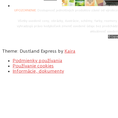
UPOZORNENIE:
Dostupnosť jednotlivých produktov závisí od výrobc
Všetky uvedené ceny, obrázky, ilustrácie, schémy, farby, rozmery
vyhradzujú právo kedykoľvek zmeniť uvedené údaje bez predchádz
aktuálnosť uveden
© Copyr
Theme: Dustland Express by
Kaira
Podmienky používania
Používanie cookies
Informácie, dokumenty