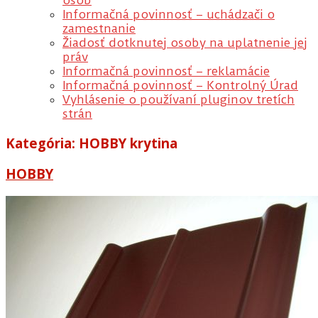
osôb
Informačná povinnosť – uchádzači o
zamestnanie
Žiadosť dotknutej osoby na uplatnenie jej
práv
Informačná povinnosť – reklamácie
Informačná povinnosť – Kontrolný Úrad
Vyhlásenie o používaní pluginov tretích
strán
Kategória:
HOBBY krytina
HOBBY