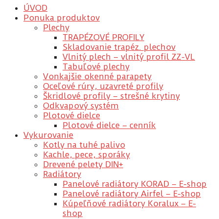
ÚVOD
Ponuka produktov
Plechy
TRAPÉZOVÉ PROFILY
Skladovanie trapéz. plechov
Vlnitý plech – vlnitý profil ZZ-VL
Tabuľové plechy
Vonkajšie okenné parapety
Oceľové rúry, uzavreté profily
Škridlové profily – strešné krytiny
Odkvapový systém
Plotové dielce
Plotové dielce – cenník
Vykurovanie
Kotly na tuhé palivo
Kachle, pece, sporáky
Drevené pelety DIN+
Radiátory
Panelové radiátory KORAD – E-shop
Panelové radiátory Airfel – E-shop
Kúpeľňové radiátory Koralux – E-
shop