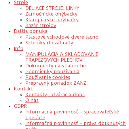
Stroje
DELIACE STROJE, LINKY
Zámočnícke ohýbačky
Klampiarske ohýbačky
Bazár strojov
Ďalšia ponuka
Plastové vchodové dvere lacno
Skleníky do záhrady
Info
MANIPULÁCIA A SKLADOVANIE
TRAPÉZOVÝCH PLECHOV
Dokumenty na stiahnutie
Podmienky používania
Používanie cookies
Prepravný poriadok ZANZI
Kontakt
Kontakty, otváracia doba
O nás
GDPR
Informačná povinnosť – spracovateľské
operácie
Informačná povinnosť – práva dotknutých