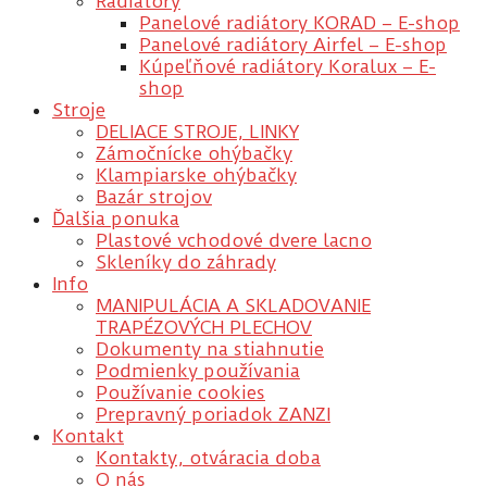
Radiátory
Panelové radiátory KORAD – E-shop
Panelové radiátory Airfel – E-shop
Kúpeľňové radiátory Koralux – E-
shop
Stroje
DELIACE STROJE, LINKY
Zámočnícke ohýbačky
Klampiarske ohýbačky
Bazár strojov
Ďalšia ponuka
Plastové vchodové dvere lacno
Skleníky do záhrady
Info
MANIPULÁCIA A SKLADOVANIE
TRAPÉZOVÝCH PLECHOV
Dokumenty na stiahnutie
Podmienky používania
Používanie cookies
Prepravný poriadok ZANZI
Kontakt
Kontakty, otváracia doba
O nás