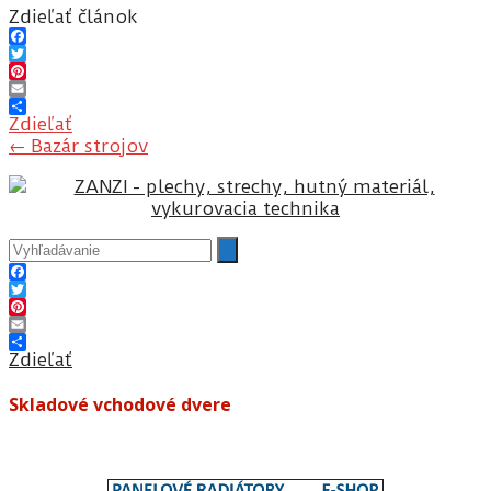
Zdieľať článok
Facebook
Twitter
Pinterest
Email
Zdieľať
Post
←
Bazár strojov
navigation
Facebook
Twitter
Pinterest
Email
Zdieľať
Skladové vchodové dvere