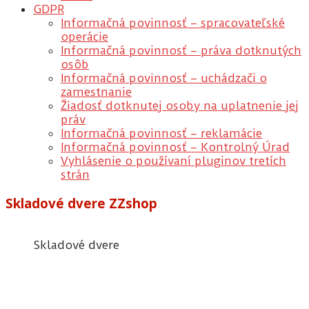
GDPR
Informačná povinnosť – spracovateľské
operácie
Informačná povinnosť – práva dotknutých
osôb
Informačná povinnosť – uchádzači o
zamestnanie
Žiadosť dotknutej osoby na uplatnenie jej
práv
Informačná povinnosť – reklamácie
Informačná povinnosť – Kontrolný Úrad
Vyhlásenie o používaní pluginov tretích
strán
Skladové dvere ZZshop
Skladové dvere