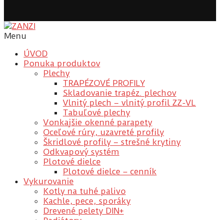
Menu
ÚVOD
Ponuka produktov
Plechy
TRAPÉZOVÉ PROFILY
Skladovanie trapéz. plechov
Vlnitý plech – vlnitý profil ZZ-VL
Tabuľové plechy
Vonkajšie okenné parapety
Oceľové rúry, uzavreté profily
Škridlové profily – strešné krytiny
Odkvapový systém
Plotové dielce
Plotové dielce – cenník
Vykurovanie
Kotly na tuhé palivo
Kachle, pece, sporáky
Drevené pelety DIN+